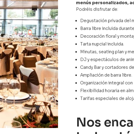
menús personalizados, ad
Podréis disfrutar de:
Degustación privada del m
Barra libre incluida durante
Decoración floral y monta
Tarta nupcial incluida.
Minutas, seating plan y m
DJ y espectáculos de ani
Candy Bar y cortadores de
Ampliación de barra libre.
Organización integral con
Flexibilidad horaria en al
Tarifas especiales de aloj
Nos enca