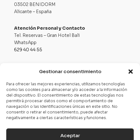
03502 BENIDORM
Alicante – España
Atención Personal y Contacto
Tel. Reservas – Gran Hotel Bali
WhatsApp
629 40 44 55
Email
Gestionar consentimiento
eventos@grupobali.com
Para ofrecer las mejores experiencias, utilizamos tecnologías
como las cookies para almacenar y/o acceder a la información
del dispositivo. El consentimiento de estas tecnologías nos
permitirá procesar datos como el comportamiento de
navegación o las identificaciones únicas en este sitio. No
Política de Privacidad
consentir o retirar el consentimiento, puede afectar
negativamente a ciertas características y funciones.
Aviso Legal
Política de Cookies
Aceptar