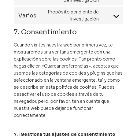
Consent
de investigación
google-
to
maps
Propósito pendiente de
service
Varios
Consent
investigación
linkedin
to
7. Consentimiento
service
varios
Cuando visites nuestra web por primera vez, te
mostraremos una ventana emergente con una
explicación sobre las cookies. Tan pronto como
hagas clic en «Guardar preferencias», aceptas que
usemos las categorías de cookies y plugins que has
seleccionado en la ventana emergente, tal y como
se describe en esta política de cookies. Puedes
desactivar el uso de cookies a través de tu
navegador, pero, por favor, ten en cuenta que
nuestra web puede dejar de funcionar
correctamente.
7.1 Gestiona tus ajustes de consentimiento