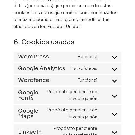
datos (personales) que procesan usando estas
cookies. Los datos que reciben son anonimizados
lo máximo posible. Instagram y LinkedIn están
ubicados en los Estados Unidos.
6. Cookies usadas
WordPress
Funcional
Consent
to
Google Analytics
Estadísticas
Consent
service
to
Wordfence
Funcional
wordpress
Consent
service
to
Propósito pendiente de
Google
google-
service
Fonts
Consent
investigación
analytics
wordfence
to
Propósito pendiente de
Google
service
Maps
Consent
investigación
google-
to
fonts
Propósito pendiente
service
LinkedIn